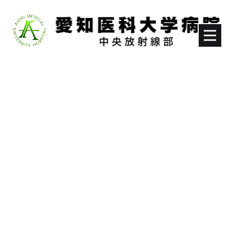
[%title%]
HOME
|
中央放射線部のブログ
|
template.detail
[%list_start%]