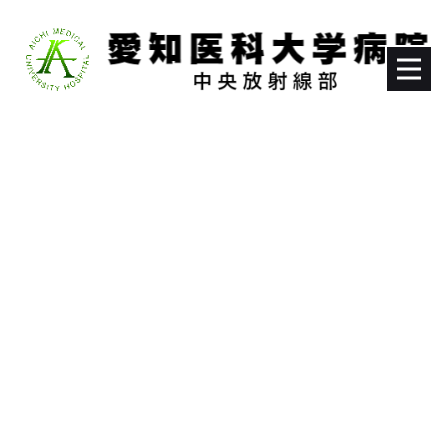
[%title%]
HOME
|
中央放射線部のブログ
|
template.detail
[%list_start%]