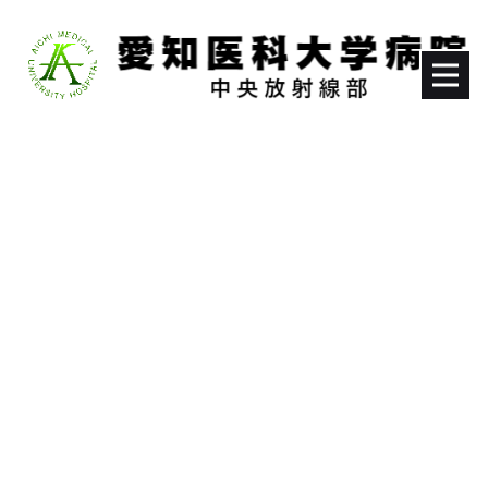
オクスレイ
[%article_list_start%]
[!% if (image.url!="") { %]
[!% } %]
[%article_date_notime_wa%]
[%title%]
[%lead%]
[%article_short_50%]
[%category%]
[%tags%]
[%navi-pagenation%]